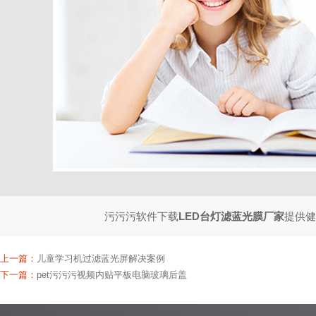
污污污软件下载
LED台灯滤蓝光膜厂家
提供健康
上一篇：
儿童学习机过滤蓝光屏解决案例
下一篇：
pet污污污视频内贴平板电脑玻璃后盖