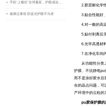
手机“上瘾症”全球蔓延，护眼成迫切需求
2.胶层耐化学性好
健康过暑假 防蓝光护眼不马虎
3.贴合性能好
4.对一般的高
5.贴付剥离后无残
6.光学高透材料
7.在净化车间内生产
从功能性分类上
护膜、不抗
而不是涂好胶水后重新
在的晶点问题，可
产环境中的尘粒的方式
pu胶保护膜的用