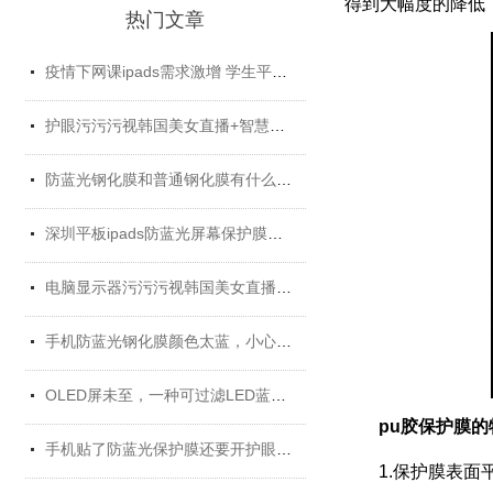
得到大幅度的降低
热门文章
疫情下网课ipads需求激增 学生平板护眼贴膜找哪家好？
护眼污污污视韩国美女直播+智慧教育平板 给孩子健康光明的未来
防蓝光钢化膜和普通钢化膜有什么不一样？
深圳平板ipads防蓝光屏幕保护膜定制厂家
电脑显示器污污污视韩国美女直播哪个牌子好？
手机防蓝光钢化膜颜色太蓝，小心买了假货！
OLED屏未至，一种可过滤LED蓝光的污污污视韩国美女直播材料发挥重要...
pu胶保护膜的特点
手机贴了防蓝光保护膜还要开护眼模式吗？
1.保护膜表面平