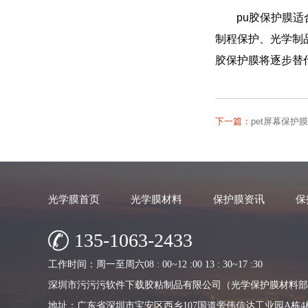
pu胶保护膜适
制程保护、光学制品
胶保护膜将逐步替
下一篇：
pet屏幕保护
光学膜首页
光学膜材料
保护膜资讯
保
135-1063-2433
工作时间：周一至周六08 : 00~12 :00 13 : 30~17 :30
深圳市污污污软件下载胶粘制品有限公司（光学保护膜材料部
地址：广东省深圳市宝安区西乡107国道旁伟信达工业园A栋4